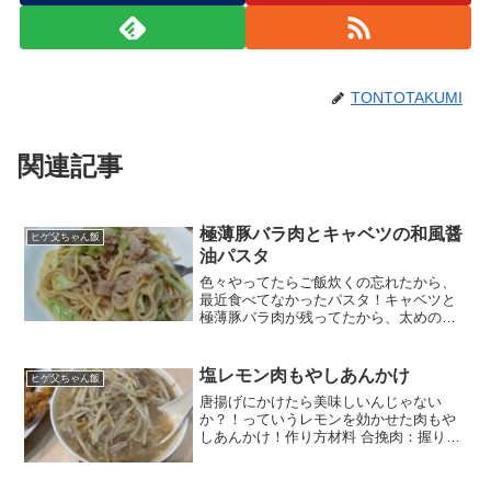
TONTOTAKUMI
関連記事
極薄豚バラ肉とキャベツの和風醤
ヒゲ父ちゃん飯
油パスタ
色々やってたらご飯炊くの忘れたから、
最近食べてなかったパスタ！キャベツと
極薄豚バラ肉が残ってたから、太めのス
パゲッティーで和風のロメインパスタみ
たいに。スパゲッティーは1.9mmがあっ
たので、少し長めに茹でて柔らかめに。
塩レモン肉もやしあんかけ
ヒゲ父ちゃん飯
肉を炒めて、キャベツ...
唐揚げにかけたら美味しいんじゃない
か？！っていうレモンを効かせた肉もや
しあんかけ！作り方材料 合挽肉：握りこ
ぶし1個分ぐらい もやし：2袋 自家製にん
にく背脂：大さじ3ぐらい 塩レモン：6枚
白ワイン：ちょっと ウェイパー：ちょっ