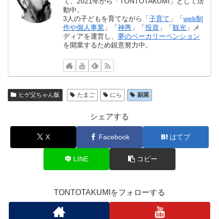
て、2021年から「TONTOTAKUMI」として活
動中。
3人の子どもを育てながら「
子育て
」「
web制
作や個人事業
」「
神輿
」「
投資
」「
観光
」メ
ディアを運営し、
夢のベーカリーペンション
を開業するため鋭意努力中。
ヒゲ父ちゃん飯
たまご
にら
副菜
シェアする
X
Facebook
はてブ
LINE
コピー
TONTOTAKUMIをフォローする