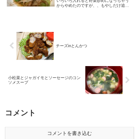
いろいろ入れると野菜炒めになっちゃう
からやめたのですが、、もやしだけ追
加！みじん切りのにんにくとごま油をフ
ライパンに入れて弱火で炒めます。にん
にくがいい感じになったら、5cm幅に切
った豚バラ肉を投入！肉全...
チーズinとんかつ
小松菜とジャガイモとソーセージのコン
ソメスープ
コメント
コメントを書き込む