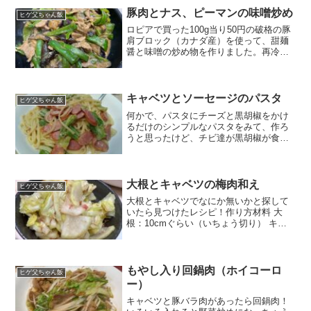
と レモン...
豚肉とナス、ピーマンの味噌炒め
ヒゲ父ちゃん飯
ロピアで買った100g当り50円の破格の豚
肩ブロック（カナダ産）を使って、甜麺
醤と味噌の炒め物を作りました。再冷凍
したのですが、逆に肉が柔らかくなった
ような気がしました。作り方材料 豚肩ブ
ロック：グー2つ分ぐらい（削ぎ切り）
ナス：4本（半...
キャベツとソーセージのパスタ
ヒゲ父ちゃん飯
何かで、パスタにチーズと黒胡椒をかけ
るだけのシンプルなパスタをみて、作ろ
うと思ったけど、チビ達が黒胡椒が食べ
れないとただのチーズだけだから、残っ
てたキャベツとソーセージを入れちゃっ
た。パスタ茹でつつ、キャベツとソーセ
ージを炒めておいて不意よ...
大根とキャベツの梅肉和え
ヒゲ父ちゃん飯
大根とキャベツでなにか無いかと探して
いたら見つけたレシピ！作り方材料 大
根：10cmぐらい（いちょう切り） キャ
ベツ：拳1つ分（一口大のざく切り）
塩：ちょっと めんつゆ：ちょっと 梅干
し：1個 鰹節：ひとつかみ 切った大根を
袋に入れて、電...
もやし入り回鍋肉（ホイコーロ
ヒゲ父ちゃん飯
ー）
キャベツと豚バラ肉があったら回鍋肉！