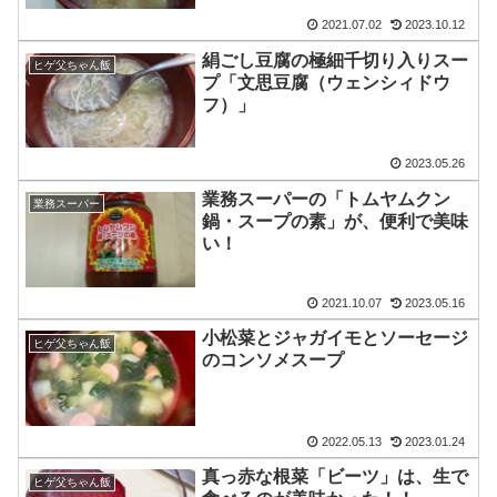
2021.07.02
2023.10.12
絹ごし豆腐の極細千切り入りスー
ヒゲ父ちゃん飯
プ「文思豆腐（ウェンシィドウ
フ）」
2023.05.26
業務スーパーの「トムヤムクン
業務スーパー
鍋・スープの素」が、便利で美味
い！
2021.10.07
2023.05.16
小松菜とジャガイモとソーセージ
ヒゲ父ちゃん飯
のコンソメスープ
2022.05.13
2023.01.24
真っ赤な根菜「ビーツ」は、生で
ヒゲ父ちゃん飯