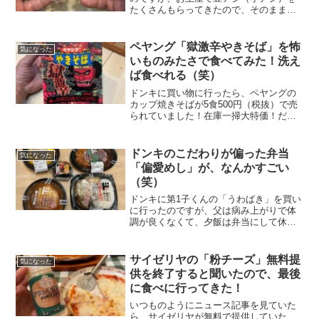
たくさんもらってきたので、そのまま唐
揚げにしても良かったのですが、せっか
くなので手で開く（捌く）方法を子ども
たちと試してみました。ただ、かなり小
ペヤング「獄激辛やきそば」を怖
気になった
さい豆アジ（小アジ）だっ...
いものみたさで食べてみた！洗え
ば食べれる（笑）
ドンキに買い物に行ったら、ペヤングの
カップ焼きそばが5食500円（税抜）で売
られていました！在庫一掃大特価！だっ
たのですが、、、獄激辛5食入りっていう
やばいやつです。でも、1食100円だから
そこまで辛くなかったらめちゃくちゃ安
ドンキのこだわりが偏った弁当
気になった
いじゃん！！！...
「偏愛めし」が、なんかすごい
（笑）
ドンキに第1子くんの「うわばき」を買い
に行ったのですが、父は病み上がりで体
調が良くなくて、夕飯は弁当にして休養
しようと思っていたら、とんでもない弁
当「偏愛めし」を発見しました。最初は
気づいていなくて、弁当が微妙だな
サイゼリヤの「粉チーズ」無料提
気になった
ぁ〜・・・と思っていたテン...
供を終了すると聞いたので、最後
に食べに行ってきた！
いつものようにニュース記事を見ていた
ら、サイゼリヤが無料で提供していた