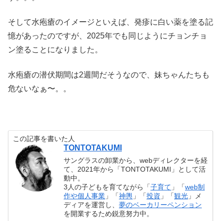
そして水疱瘡のイメージといえば、発疹に白い薬を塗る記
憶があったのですが、2025年でも同じようにチョンチョ
ン塗ることになりました。
水疱瘡の潜伏期間は2週間だそうなので、妹ちゃんたちも
危ないなぁ〜。。
この記事を書いた人
TONTOTAKUMI
サングラスの卸業から、webディレクターを経
て、2021年から「TONTOTAKUMI」として活
動中。
3人の子どもを育てながら「
子育て
」「
web制
作や個人事業
」「
神輿
」「
投資
」「
観光
」メ
ディアを運営し、
夢のベーカリーペンション
を開業するため鋭意努力中。