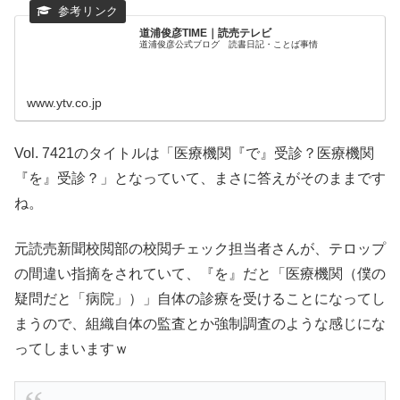
道浦俊彦TIME｜読売テレビ
道浦俊彦公式ブログ 読書日記・ことば事情
www.ytv.co.jp
Vol. 7421のタイトルは「医療機関『で』受診？医療機関
『を』受診？」となっていて、まさに答えがそのままです
ね。
元読売新聞校閲部の校閲チェック担当者さんが、テロップ
の間違い指摘をされていて、『を』だと「医療機関（僕の
疑問だと「病院」）」自体の診療を受けることになってし
まうので、組織自体の監査とか強制調査のような感じにな
ってしまいますｗ