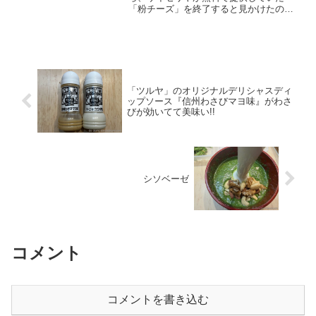
「粉チーズ」を終了すると見かけたの
で、2023年夏のグランドメニュー改定が
行われる7月12日(水) の前日に、最後の無
料粉チーズ「グランモラビア」を堪能し
てきました。久し...
「ツルヤ」のオリジナルデリシャスディ
ップソース『信州わさびマヨ味』がわさ
びが効いてて美味い!!
シソベーゼ
コメント
コメントを書き込む