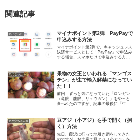
関連記事
マイナポイント第2弾 PayPayで
気になった
申込みする方法
マイナポイント第2弾で、キャッシュレス
決済サービスとして「PayPay」で申込み
する場合、スマホだけで申込みする方法
とセブンイレブンのATMなどを使って申
し込みする方法があります。スマホの場
合は、マイナンバーカードを読み取れる
果物の女王といわれる「マンゴス
気になった
新しい機種が必...
チン」が生で輸入解禁になってい
た！！
前回、ずっと気になっていた「ロンガン
（竜眼、龍眼、リュウガン）」をやっと
食べれたのですが、記事の最後に「生ラ
イチと生ランブータンも探してみて、食
べ比べしてみたいな。」と書いた時に、
「マンゴスチン」のことを思い出しまし
豆アジ（小アジ）を手で開く（捌
ヒゲ父ちゃん飯
た！むか〜し、マレーシア...
く）方法
先日、藤沢に行って地引き網をしてきた
のですが、お土産で豆アジ（小アジ）を