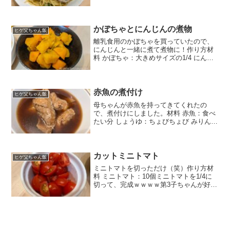
たら、豚バラ極薄肉を入れて火が通った
ら白ワインを入れて、茹でたパスタをぶ
ち込んで、「ライムペッパーソルト」で
味付けをするだけ。いつも...
かぼちゃとにんじんの煮物
ヒゲ父ちゃん飯
離乳食用のかぼちゃを買っていたので、
にんじんと一緒に煮て煮物に！作り方材
料 かぼちゃ：大きめサイズの1/4 にんじ
ん：2本 かつおだし（顆粒）：1/2本 酒：
ちょっと 砂糖：ちょっと 塩：ちょっと
みりん：ちょっと 醤油：ちょっと かぼち
ゃ...
赤魚の煮付け
ヒゲ父ちゃん飯
母ちゃんが赤魚を持ってきてくれたの
で、煮付けにしました。材料 赤魚：食べ
たい分 しょうゆ：ちょびちょび みりん：
ちょびちょび 砂糖：小さじ１ぐらい めん
つゆ：ちょっとだけ 塩：ほんとちょっと
はちみつ：ちょっと 赤魚が冷凍だったの
で、沸騰し...
カットミニトマト
ヒゲ父ちゃん飯
ミニトマトを切っただけ（笑）作り方材
料 ミニトマト：10個ミニトマトを1/4に
切って、完成ｗｗｗｗ第3子ちゃんが好き
だけど、丸のままだと喉に詰まると怖い
ので、1/4にカット。でも、父ちゃん用の
丸トマトをちゃんと噛んで食べれてたか
ら、食べる様...