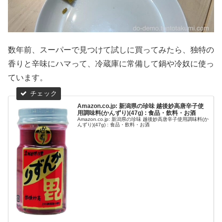
数年前、スーパーで見つけて試しに買ってみたら、独特の
香りと辛味にハマって、冷蔵庫に常備して鍋や冷奴に使っ
ています。
Amazon.co.jp: 新潟県の珍味 越後妙高唐辛子使
用調味料(かんずり)(47g) : 食品・飲料・お酒
Amazon.co.jp: 新潟県の珍味 越後妙高唐辛子使用調味料(か
んずり)(47g) : 食品・飲料・お酒