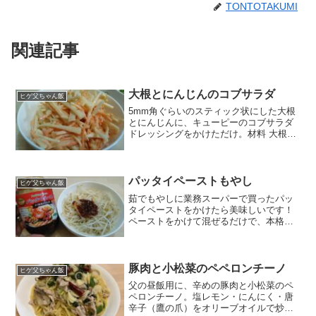
TONTOTAKUMI
関連記事
大根とにんじんのコブサラダ
ヒゲ父ちゃん飯
5mm角ぐらいのスティック状にした大根
とにんじんに、キューピーのコブサラダ
ドレッシングをかけただけ。材料 大根：
太さによるけど5cmぐらい にんじん：1
本 コブサラダドレッシング：美味しく感
じるぐらい結構美味しいけど、野菜から
水分が出てくる...
パッタイペーストもやし
ヒゲ父ちゃん飯
茹でもやしに業務スーパーで買ったパッ
タイペーストをかけたら美味しいです！
ペーストをかけて混ぜるだけで、本格的
な味がします！味が濃い目だから、パッ
タイペーストはかけすぎないように注
意！材料 もやし：１袋 パッタイペース
ト：ちょっと
豚肉と小松菜のペペロンチーノ
ヒゲ父ちゃん飯
父の昼飯用に、辛めの豚肉と小松菜のペ
ペロンチーノ。塩レモン・にんにく・唐
辛子（鷹の爪）をオリーブオイルで炒め