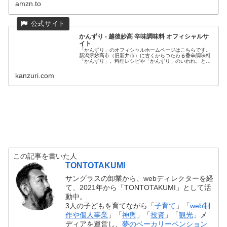
amzn.to
かんずり - 越後妙高 辛味調味料 オフィシャルサ
イト
「かんずり」のオフィシャルホームページはこちらです。
新潟県妙高市（旧新井市）に古くからつたわる香辛調味料
「かんずり」。料理レシピや「かんずり」のいわれ、とう
がらしをこよなく愛す当社のこだわりをご覧ください。製
造元ならではの品揃えの「オンライ...
kanzuri.com
この記事を書いた人
TONTOTAKUMI
サングラスの卸業から、webディレクターを経
て、2021年から「TONTOTAKUMI」として活
動中。
3人の子どもを育てながら「
子育て
」「
web制
作や個人事業
」「
神輿
」「
投資
」「
観光
」メ
ディアを運営し、
夢のベーカリーペンション