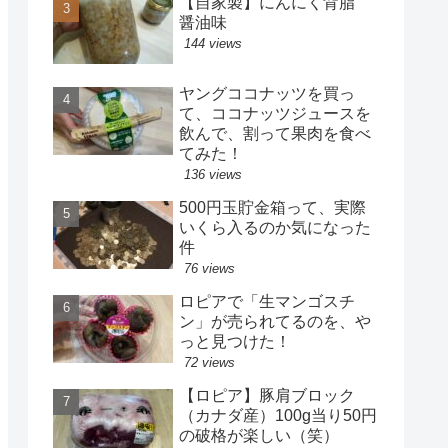
【自家製】にんにく背脂
醤油味
144 views
ヤングココナッツを買っ
て、ココナッツジュースを
飲んで、割って果肉を食べ
てみた！
136 views
500円玉貯金箱って、実際
いくら入るのか気になった
件
76 views
ロピアで「生マンゴスチ
ン」が売られてるのを、や
っと見つけた！
72 views
【ロピア】豚肩ブロック
（カナダ産）100g当り50円
の破格が楽しい（笑）