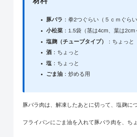
材料
豚バラ
：拳2つぐらい（５ｃｍぐら
小松菜
：1.5袋（茎は4cm、葉は2c
塩麹（チューブタイプ）
：ちょっと
酒
：ちょっと
塩
：ちょっと
ごま油
：炒める用
豚バラ肉は、解凍したあとに切って、塩麹に
フライパンにごま油を入れて豚バラ肉を、ち