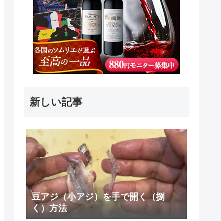
新しい記事
豆アジ（小アジ）を手で開く（捌
く）方法