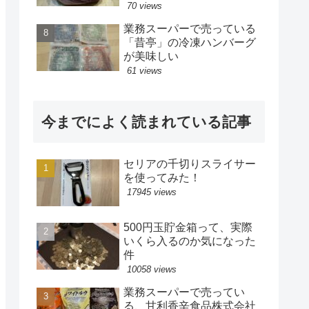
70 views
業務スーパーで売っている
「昔亭」の冷凍ハンバーグ
が美味しい
61 views
今までによく読まれている記事
セリアの千切りスライサー
を使ってみた！
17945 views
500円玉貯金箱って、実際
いくら入るのか気になった
件
10058 views
業務スーパーで売ってい
る、甘利香辛食品株式会社