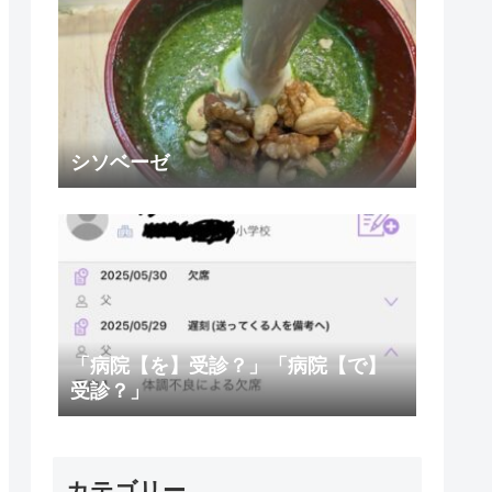
シソベーゼ
「病院【を】受診？」「病院【で】
受診？」
カテゴリー