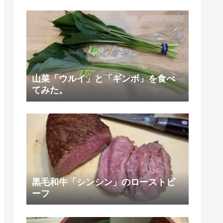
山菜「ウルイ」と「ギンボ」を食べ
てみた。
黒毛和牛「シンシン」のローストビ
ーフ