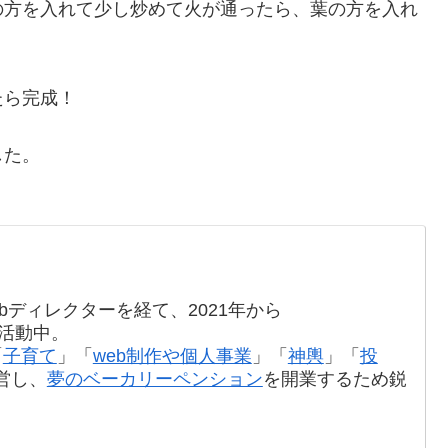
の方を入れて少し炒めて火が通ったら、葉の方を入れ
たら完成！
した。
bディレクターを経て、2021年から
て活動中。
「
子育て
」「
web制作や個人事業
」「
神輿
」「
投
営し、
夢のベーカリーペンション
を開業するため鋭