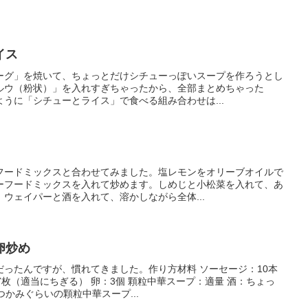
イス
ーグ」を焼いて、ちょっとだけシチューっぽいスープを作ろうとし
ルウ（粉状）」を入れすぎちゃったから、全部まとめちゃった
うに「シチューとライス」で食べる組み合わせは...
フードミックスと合わせてみました。塩レモンをオリーブオイルで
ーフードミックスを入れて炒めます。しめじと小松菜を入れて、あ
ウェイパーと酒を入れて、溶かしながら全体...
卵炒め
ったんですが、慣れてきました。作り方材料 ソーセージ：10本
7枚（適当にちぎる） 卵：3個 顆粒中華スープ：適量 酒：ちょっ
つかみぐらいの顆粒中華スープ...