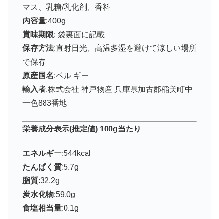
マス、乳糖/乳化剤、香料
内容量
:400g
賞味期限
: 袋裏面に記載
保存方法
:直射日光、高温多湿を避けて涼しい場所
で保存
原産国名
:ベル ギー
輸入者
:株式会社 神戸物産 兵庫県加古郡稲美町中
一色883番地
栄養成分表示(推定値) 100g当たり
エネルギー
:544kcal
たんぱく質
:5.7g
脂質
:32.2g
炭水化物
:59.0g
食塩相当量
:0.1g