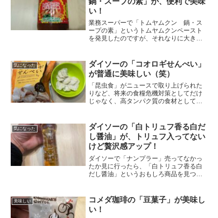
鍋・スープの素」が、便利で美味
い！
業務スーパーで「トムヤムクン 鍋・ス
ープの素」というトムヤムクンペースト
を発見したのですが、それなりに大きい
瓶だったのでちょっとだけ迷ったのです
が、買っちゃいました！というのも、カ
ップヌードルのトムヤムクンにハマって
ダイソーの「コオロギせんべい」
気になった
いるので、このトムヤムク...
が普通に美味しい（笑）
「昆虫食」がニュースで取り上げられた
りなど、将来の食糧危機対策としてだけ
じゃなく、高タンパク質の食材としても
注目されています。そんな中、ダイソー
で「コオロギせんべい」を発見しまし
た。普通に110円だったし、食べてみない
ダイソーの「白トリュフ香る白だ
気になった
といけないよなぁ〜と、...
し醤油」が、トリュフ入ってない
けど贅沢感アップ！
ダイソーで「ナンプラー」売ってなかっ
たか見に行ったら、「白トリュフ香る白
だし醤油」というおもしろ商品を見つけ
ました！ナンプラーは、このダイソーに
は無かったのですが、「白トリュフ香る
白だし醤油」を試してみたら、最近流行
コメダ珈琲の「豆菓子」が美味し
美味しい
りの「トリュフ」入り菓子...
い！