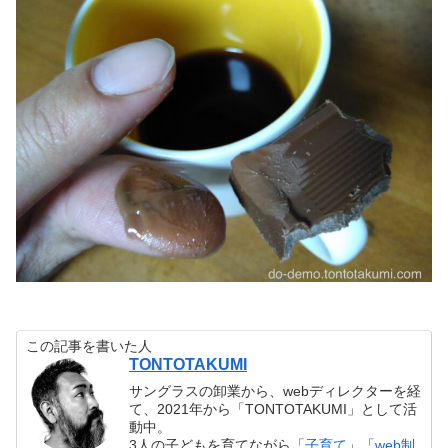
この記事を書いた人
TONTOTAKUMI
サングラスの卸業から、webディレクターを経
て、2021年から「TONTOTAKUMI」として活
動中。
3人の子どもを育てながら「
子育て
」「
web制