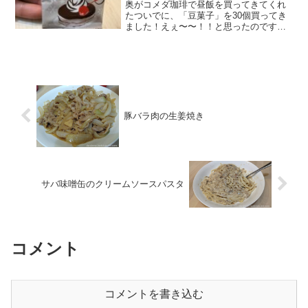
奥がコメダ珈琲で昼飯を買ってきてくれ
たついでに、「豆菓子」を30個買ってき
ました！えぇ〜〜！！と思ったのです
が、結構美味しい！コメダ珈琲の「豆菓
子」は30個で300円（税込）小袋が30個
入っているパックがこんな感じです。30
個でいくらなのか...
豚バラ肉の生姜焼き
サバ味噌缶のクリームソースパスタ
コメント
コメントを書き込む