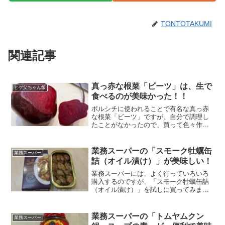
TONTOTAKUMI
関連記事
真っ赤な根菜「ビーツ」は、生で
ヒゲ父ちゃん飯
食べるのが美味かった！！
ボルシチに使われることで有名な真っ赤
な根菜「ビーツ」ですが、自分で調理し
たことがなかったので、買って色々作っ
てみました。真っ赤なので、酸っぱいん
だろうなと思いこんでいたのですが、食
べてみるとかなり甘いサクサク野菜でし
業務スーパーの「スモーク牡蠣缶
業務スーパー
た！それもそのはず、砂糖...
詰（オイル漬け）」が美味しい！
業務スーパーには、よく行っていろいろ
購入するのですが、「スモーク牡蠣缶詰
（オイル漬け）」を試しに買ってみまし
た。思った以上に量も入っているし、美
味しかったので紹介です。
業務スーパーの「トムヤムクン
業務スーパー