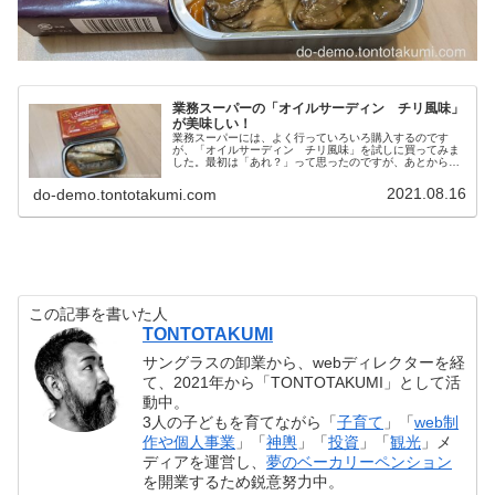
業務スーパーの「オイルサーディン チリ風味」
が美味しい！
業務スーパーには、よく行っていろいろ購入するのです
が、「オイルサーディン チリ風味」を試しに買ってみま
した。最初は「あれ？」って思ったのですが、あとからじ
わじわ辛くなってきて、酒のつまみに最高でした！
2021.08.16
do-demo.tontotakumi.com
この記事を書いた人
TONTOTAKUMI
サングラスの卸業から、webディレクターを経
て、2021年から「TONTOTAKUMI」として活
動中。
3人の子どもを育てながら「
子育て
」「
web制
作や個人事業
」「
神輿
」「
投資
」「
観光
」メ
ディアを運営し、
夢のベーカリーペンション
を開業するため鋭意努力中。