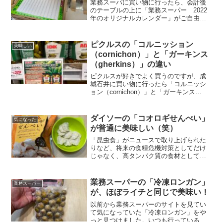
業務スーパに買い物に行ったら、会計後
のテーブルの上に「業務スーパー 2022
年のオリジナルカレンダー」がご自由に
お取りくださいと置いてあったので、頂
いてきました。業務スーパー 2022年の
カレンダー業務スーパーの2022年のオリ
ピクルスの「コルニッション
美味しい
ジナルカレン...
（cornichon）」と「ガーキンス
（gherkins）」の違い
ピクルスが好きでよく買うのですが、成
城石井に買い物に行ったら「コルニッシ
ョン（cornichon）」と「ガーキンス
（gherkins）」という2種類があることが
わかりました！僕はパリッパリの小さめ
のピクルスが好きなのですが、よくよく
ダイソーの「コオロギせんべい」
気になった
調べてみ...
が普通に美味しい（笑）
「昆虫食」がニュースで取り上げられた
りなど、将来の食糧危機対策としてだけ
じゃなく、高タンパク質の食材としても
注目されています。そんな中、ダイソー
で「コオロギせんべい」を発見しまし
た。普通に110円だったし、食べてみない
業務スーパーの「冷凍ロンガン」
業務スーパー
といけないよなぁ〜と、...
が、ほぼライチと同じで美味い！
以前から業務スーパーのサイトを見てい
て気になっていた「冷凍ロンガン」をや
っと見つけました。いつも行っている業