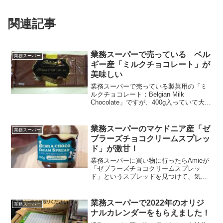
関連記事
業務スーパーで売っている ベル
業務スーパー
ギー産「ミルクチョコレート」が
美味しい
業務スーパーで売っている製菓用の「ミ
ルクチョコレート：Belgian Milk
Chocolate」ですが、400g入っていて大き
くて、まさにお菓子を作るようなのです
が、そのまま食べても美味しい！ので、
ご紹介。元々は、奥がガトーショコラを
業務スーパーのマケドニア産「ゼ
業務スーパー
作...
ブラーズチョコクリームスプレッ
ド」が激甘！
業務スーパーに買い物に行ったらAmieが
「ゼブラーズチョコクリームスプレッ
ド」というスプレッドを見つけて、気に
なったようなので買って食べてみまし
た。激甘です！！！そしてマケドニア産
のものを初めて食べた気がする（笑）マ
業務スーパーで2022年のオリジ
業務スーパー
ケドニア産「ゼブラーズチ...
ナルカレンダーをもらえました！