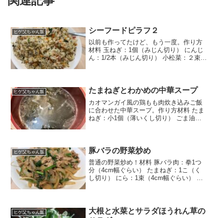
関連記事
シーフードピラフ２
ヒゲ父ちゃん飯
以前も作ってたけど、もう一度。作り方
材料 玉ねぎ：1個（みじん切り） にんじ
ん：1/2本（みじん切り） 小松菜：２束
（みじん切り） シーフードミックス：お
好みで ベーコン：3枚（5mm幅で細切
り） にんにく：4片（みじん切り） バタ
ー：3c...
たまねぎとわかめの中華スープ
ヒゲ父ちゃん飯
カオマンガイ風の鶏もも肉炊き込みご飯
に合わせた中華スープ。作り方材料 たま
ねぎ：小1個（薄いくし切り） ごま油：
ちょっと 乾燥わかめ：いつも入れすぎ
て、すごいことになるからちょっと ウェ
イパー：大さじ1ぐらい にんにくチュー
ブ：ぶにゅっと ...
豚バラの野菜炒め
ヒゲ父ちゃん飯
普通の野菜炒め！材料 豚バラ肉：拳1つ
分（4cm幅ぐらい） たまねぎ：1こ（く
し切り） にら：1束（4cm幅ぐらい） 醤
油：ちょっと ウェイパー：ちょっと 酒：
ちょっと オリーブオイルを入れて加熱し
たフライパンで、玉ねぎが透明になるぐ
らいま...
大根と水菜とサラダほうれん草の
ヒゲ父ちゃん飯