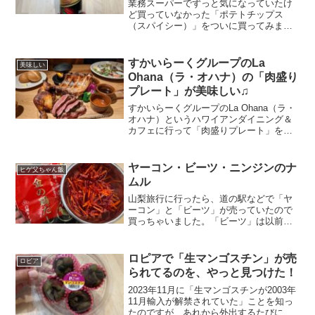
業務スーパーでずっと気になっていたけ
ど買っていなかった「ポテトチップス
（スパイシー）」をついに買ってみまし
た。一緒に買った「ポテトチップス（わ
さび）」は辛くてやばかったのですが、
「ポテトチップス（スパイシー）」はあ
すかいらーくグループのLa
美味しい
とから来る辛さが、少し強め...
Ohana（ラ・オハナ）の「肉盛り
プレート」が美味しい♫
すかいらーくグループのLa Ohana（ラ・
オハナ）というハワイアンダイニング＆
カフェに行って「肉盛りプレート」を食
べたら、写真と同じものが出てきて、さ
らに美味しかったので共有です！すかい
らーくグループのLa Ohana（ラ・オハ
ヤーコン・ビーツ・ニンジンのナ
ヒゲ父ちゃん飯
ナ）La ...
ムル
山梨旅行に行ったら、道の駅などで「ヤ
ーコン」と「ビーツ」が売っていたので
買っちゃいました。「ビーツ」は以前か
ら食べていたのですがあまり売っておら
ず、「ヤーコン」は初めて手に入れまし
た。野菜が苦手な第2子ちゃんが、喜んで
ロピアで「生マンゴスチン」が売
ロピア
いっぱい食べてくれる一...
られてるのを、やっと見つけた！
2023年11月に「生マンゴスチンが2003年
11月輸入が解禁されていた」ことを知っ
たのですが、あれから外出するたびに果