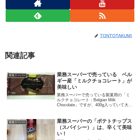
TONTOTAKUMI
関連記事
業務スーパーで売っている ベル
業務スーパー
ギー産「ミルクチョコレート」が
美味しい
業務スーパーで売っている製菓用の「ミ
ルクチョコレート：Belgian Milk
Chocolate」ですが、400g入っていて大き
くて、まさにお菓子を作るようなのです
が、そのまま食べても美味しい！ので、
ご紹介。元々は、奥がガトーショコラを
業務スーパーの「ポテトチップス
業務スーパー
作...
（スパイシー）」は、辛くて美味
い！