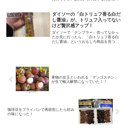
物屋さんやスーパーで探し続けていた
ら、大好きなロピアで「生マンゴスチ
ン」をやっと見つけました！1パックに4
ダイソーの「白トリュフ香る白だ
気になった
つ入っていて税...
し醤油」が、トリュフ入ってない
けど贅沢感アップ！
ダイソーで「ナンプラー」売ってなかっ
たか見に行ったら、「白トリュフ香る白
だし醤油」というおもしろ商品を見つけ
ました！ナンプラーは、このダイソーに
は無かったのですが、「白トリュフ香る
白だし醤油」を試してみたら、最近流行
りの「トリュフ」入り菓子...
果物の女王といわれる「マンゴスチン」
が生で輸入解禁になっていた！！
珈琲豆をフライパンで再焙煎したら好み
の味になった！