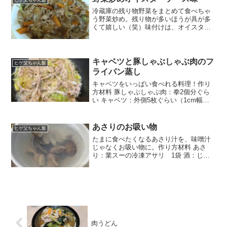
ちは大喜びで食べていたの...
冷蔵庫の残り物野菜をまとめて食べちゃ
う野菜炒め。残り物が多いほうが具が多
くて嬉しい（笑）味付けは、オイスター
ソースだけのお手軽料理。材料 極薄豚バ
ラ肉：拳1個半ぐらい チンゲン菜：1株 に
んじん：1本 もやし：1袋 えのき茸：半株
玉ねぎ：...
キャベツと豚しゃぶしゃぶ肉のフ
ヒゲ父ちゃん飯
ライパン蒸し
キャベツをいっぱい食べれる料理！作り
方材料 豚しゃぶしゃぶ肉：拳2個分ぐら
い キャベツ：外側5枚ぐらい（1cm幅ぐ
らいの千切り） たまねぎ：大1個（スラ
イス） 酒：ちょっと ポン酢：ちょっと
フライパンにキャベツ→玉ねぎスライス
あさりのお吸い物
ヒゲ父ちゃん飯
→豚肉の順に...
たまに食べたくなるあさり汁を、味噌汁
じゃなくお吸い物に。作り方材料 あさ
り：業スーの冷凍アサリ 1袋 酒：じゃ
ぁ〜っと 塩：ちょっと アサリを鍋に入れ
たら、日本酒を入れて酒蒸しにする。 ア
サリが開いたら、水を必要な量いれて沸
騰させます。 最...
肉うどん