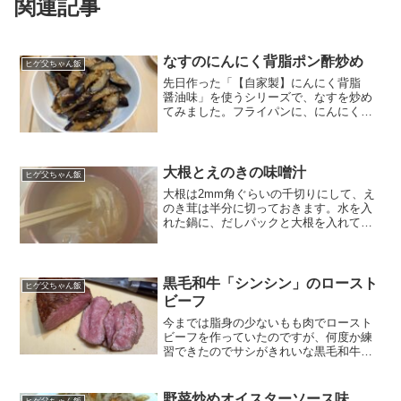
関連記事
なすのにんにく背脂ポン酢炒め
ヒゲ父ちゃん飯
先日作った「【自家製】にんにく背脂
醤油味」を使うシリーズで、なすを炒め
てみました。フライパンに、にんにく背
脂をもっこり入れて火をつけて溶かした
ら、ナスをしっかり炒めていきます。味
見をしてみたら薄かったので、ポン酢を
ジャバ〜っとかけたら完成...
大根とえのきの味噌汁
ヒゲ父ちゃん飯
大根は2mm角ぐらいの千切りにして、え
のき茸は半分に切っておきます。水を入
れた鍋に、だしパックと大根を入れて火
をつけます。沸騰したらだしパックを取
って、えのき茸を入れる。弱火にして、
味噌を溶いていい味になったら完成！材
料 大根：5cmぐらい...
黒毛和牛「シンシン」のロースト
ヒゲ父ちゃん飯
ビーフ
今までは脂身の少ないもも肉でロースト
ビーフを作っていたのですが、何度か練
習できたのでサシがきれいな黒毛和牛の
「シンシン」でローストビーフを作って
みました。とってもリッチな感じのロー
ストビーフになったのですが、子どもた
野菜炒めオイスターソース味
ヒゲ父ちゃん飯