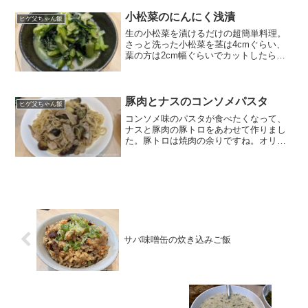
溶けてきたら、ベーコンを入れて炒めて
いきます。ベーコ...
小松菜のにんにく浅漬
ヒゲ父ちゃん飯
生の小松菜を漬けるだけの超簡単料理。
さっと洗った小松菜を茎は4cmぐらい、
葉の方は2cm幅ぐらいでカットしたら、
ビニール袋に入れて、ライムソルト・レ
モン汁・にんにくチューブを入れて、混
ぜて冷蔵庫においておくだけ！しんなり
して味がついたら完成...
豚肉とナスのコンソメパスタ
ヒゲ父ちゃん飯
コンソメ味のパスタが食べたくなって、
ナスと豚肉の豚トロをあわせて作りまし
た。豚トロは焼肉の余りですね。オリー
ブオイルでナスを炒めたら、豚トロ投
入。肉に火が通ったら、コンソメキュー
ブを入れて白ワインをドボドボッと。茹
で汁とパスタを投入したら、...
サバ味噌缶の炊き込みご飯