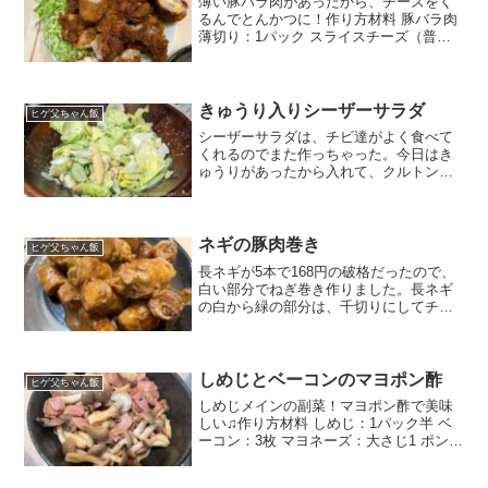
薄い豚バラ肉があったから、チーズをく
るんでとんかつに！作り方材料 豚バラ肉
薄切り：1パック スライスチーズ（普通
のとチェダー）：数枚ずつ 片栗粉：1/2個
卵：1個（溶いて牛乳をちょっと混ぜてお
く） 牛乳：ちょっと（溶き卵用） パン
粉：たっ...
きゅうり入りシーザーサラダ
ヒゲ父ちゃん飯
シーザーサラダは、チビ達がよく食べて
くれるのでまた作っちゃった。今日はき
ゅうりがあったから入れて、クルトンも
トッピング。ドレッシングは１時間前ぐ
らいにかけて、混ぜておいてなじませて
おくほうが食べやすくて好き。ちょっと
水が出てきちゃうのが難点...
ネギの豚肉巻き
ヒゲ父ちゃん飯
長ネギが5本で168円の破格だったので、
白い部分でねぎ巻き作りました。長ネギ
の白から緑の部分は、千切りにしてチー
ズと一緒に巻いてみました。作り方材料
長ねぎ：2本 豚バラスライス：10枚ぐら
い チェダーチーズスライス：4枚 酒：ち
ょっと 焼...
しめじとベーコンのマヨポン酢
ヒゲ父ちゃん飯
しめじメインの副菜！マヨポン酢で美味
しい♫作り方材料 しめじ：1パック半 ベ
ーコン：3枚 マヨネーズ：大さじ1 ポン
酢：ちょっとフライパンに、油の代わり
にマヨネーズを入れて火をつけてマヨが