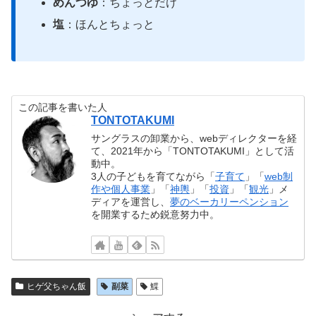
めんつゆ
：ちょっとだけ
塩
：ほんとちょっと
この記事を書いた人
TONTOTAKUMI
サングラスの卸業から、webディレクターを経
て、2021年から「TONTOTAKUMI」として活
動中。
3人の子どもを育てながら「
子育て
」「
web制
作や個人事業
」「
神輿
」「
投資
」「
観光
」メ
ディアを運営し、
夢のベーカリーペンション
を開業するため鋭意努力中。
ヒゲ父ちゃん飯
副菜
鰈