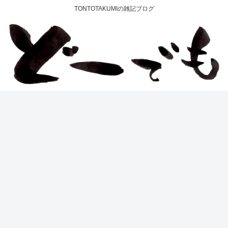
TONTOTAKUMIの雑記ブログ