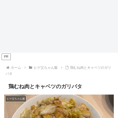
PR
ホーム
ヒゲ父ちゃん飯
鶏むね肉とキャベツのガリ
バタ
鶏むね肉とキャベツのガリバタ
ヒゲ父ちゃん飯