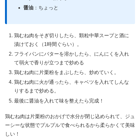
醤油
：ちょっと
鶏むね肉をそぎ切りしたら、顆粒中華スープと酒に
漬けておく（1時間ぐらい）。
フライパンにバターを溶かしたら、にんにくを入れ
て弱火で香りが立つまで炒める
鶏むね肉に片栗粉をまぶしたら、炒めていく。
鶏むね肉に火が通ったら、キャベツを入れてしんな
りするまで炒める。
最後に醤油を入れて味を整えたら完成！
鶏むね肉は片栗粉のおかげで水分が閉じ込められて、ジュ
ーシーな状態でプルプルで食べられるから柔らかくて美味
しい！