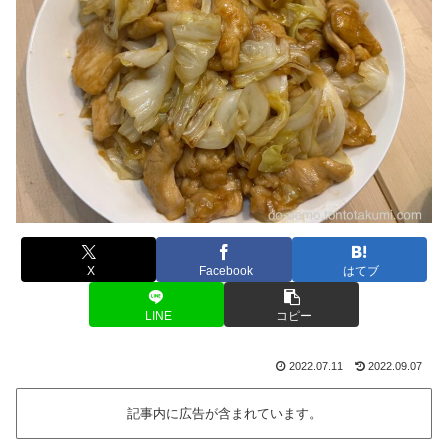
X
Facebook
はてブ
LINE
コピー
2022.07.11
2022.09.07
記事内に広告が含まれています。