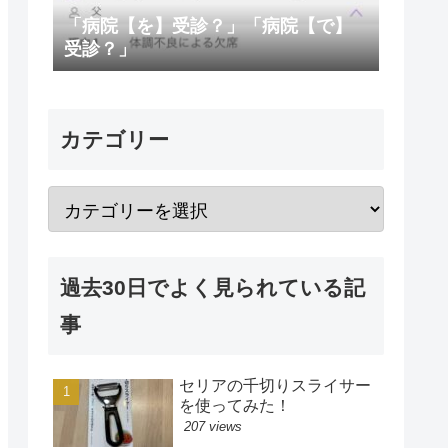
「病院【を】受診？」「病院【で】
受診？」
カテゴリー
過去30日でよく見られている記
事
セリアの千切りスライサー
を使ってみた！
207 views