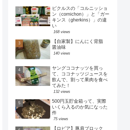
ピクルスの「コルニッショ
ン（cornichon）」と「ガー
キンス（gherkins）」の違
い
168 views
【自家製】にんにく背脂
醤油味
140 views
ヤングココナッツを買っ
て、ココナッツジュースを
飲んで、割って果肉を食べ
てみた！
132 views
500円玉貯金箱って、実際
いくら入るのか気になった
件
75 views
【ロピア】豚肩ブロック