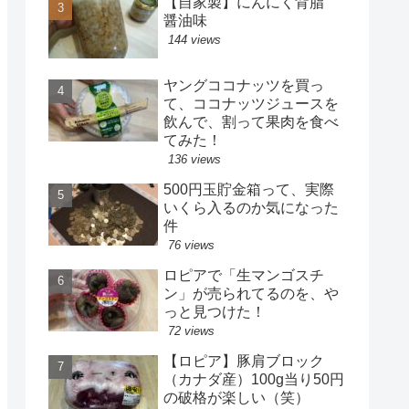
【自家製】にんにく背脂
醤油味
144 views
ヤングココナッツを買っ
て、ココナッツジュースを
飲んで、割って果肉を食べ
てみた！
136 views
500円玉貯金箱って、実際
いくら入るのか気になった
件
76 views
ロピアで「生マンゴスチ
ン」が売られてるのを、や
っと見つけた！
72 views
【ロピア】豚肩ブロック
（カナダ産）100g当り50円
の破格が楽しい（笑）