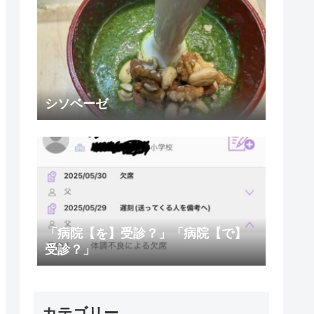
シソベーゼ
「病院【を】受診？」「病院【で】
受診？」
カテゴリー