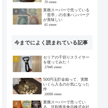
70 views
業務スーパーで売っている
「昔亭」の冷凍ハンバーグ
が美味しい
61 views
今までによく読まれている記事
セリアの千切りスライサー
を使ってみた！
17945 views
500円玉貯金箱って、実際
いくら入るのか気になった
件
10058 views
業務スーパーで売ってい
る、甘利香辛食品株式会社