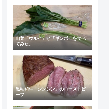
山菜「ウルイ」と「ギンボ」を食べ
てみた。
黒毛和牛「シンシン」のローストビ
ーフ