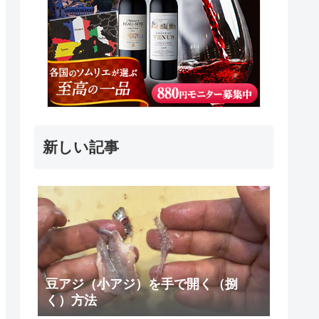
新しい記事
豆アジ（小アジ）を手で開く（捌
く）方法