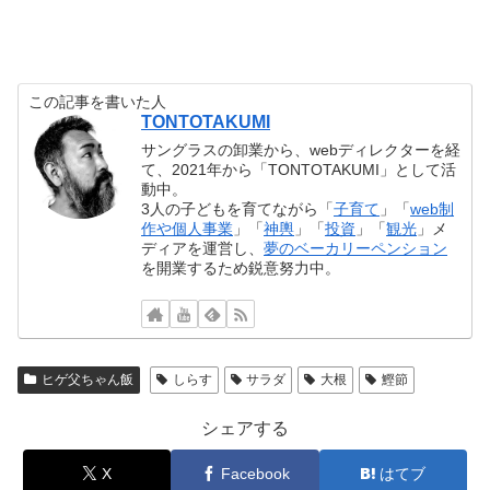
この記事を書いた人
TONTOTAKUMI
サングラスの卸業から、webディレクターを経
て、2021年から「TONTOTAKUMI」として活
動中。
3人の子どもを育てながら「
子育て
」「
web制
作や個人事業
」「
神輿
」「
投資
」「
観光
」メ
ディアを運営し、
夢のベーカリーペンション
を開業するため鋭意努力中。
ヒゲ父ちゃん飯
しらす
サラダ
大根
鰹節
シェアする
X
Facebook
はてブ