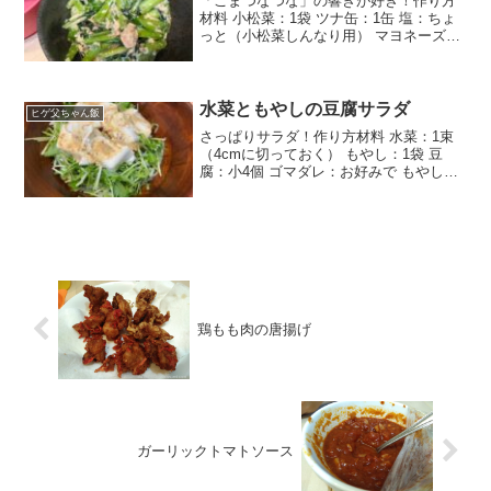
「こまつなつな」の響きが好き！作り方
材料 小松菜：1袋 ツナ缶：1缶 塩：ちょ
っと（小松菜しんなり用） マヨネーズ：
ちょっと にんにく酢：ちょっと 醤油：ち
ょっと 鰹節：ちょっと いりごま：ちょっ
と小松菜を洗ったら、茎の方は4cmぐら
い、葉...
水菜ともやしの豆腐サラダ
ヒゲ父ちゃん飯
さっぱりサラダ！作り方材料 水菜：1束
（4cmに切っておく） もやし：1袋 豆
腐：小4個 ゴマダレ：お好みで もやしを
さっと茹でて、流水で冷やす。 切った水
菜、豆腐を乗せて、ゴマダレをかけたら
完成！超簡単だけど、意外と美味しい
の。豆腐は好き...
鶏もも肉の唐揚げ
ガーリックトマトソース