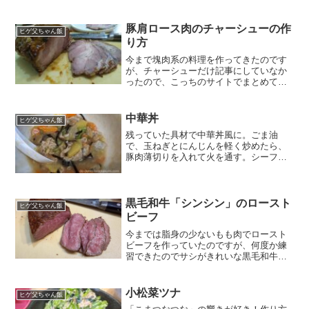
方材料 大根：10cmぐらい（いちょう切
り） 豚バラ肉：拳1つ分（4cm幅ぐらい
に切る） キャベ...
豚肩ロース肉のチャーシューの作
ヒゲ父ちゃん飯
り方
今まで塊肉系の料理を作ってきたのです
が、チャーシューだけ記事にしていなか
ったので、こっちのサイトでまとめてみ
ました。
中華丼
ヒゲ父ちゃん飯
残っていた具材で中華丼風に。ごま油
で、玉ねぎとにんじんを軽く炒めたら、
豚肉薄切りを入れて火を通す。シーフー
ドミックスを冷凍のまま入れて火が通っ
てくると水分が結構出てくるので、酒を
ちょっと入れて戻していないきくらげを
入れちゃう。水分が無くなら...
黒毛和牛「シンシン」のロースト
ヒゲ父ちゃん飯
ビーフ
今までは脂身の少ないもも肉でロースト
ビーフを作っていたのですが、何度か練
習できたのでサシがきれいな黒毛和牛の
「シンシン」でローストビーフを作って
みました。とってもリッチな感じのロー
ストビーフになったのですが、子どもた
小松菜ツナ
ヒゲ父ちゃん飯
ちは大喜びで食べていたの...