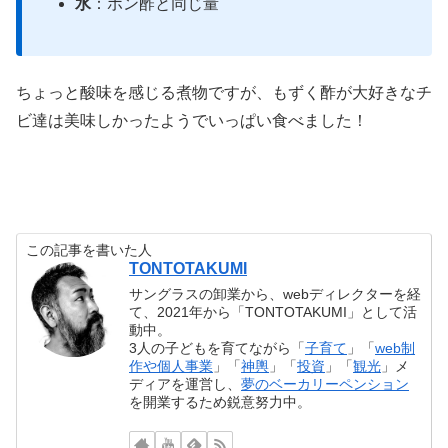
水
：ポン酢と同じ量
ちょっと酸味を感じる煮物ですが、もずく酢が大好きなチ
ビ達は美味しかったようでいっぱい食べました！
この記事を書いた人
TONTOTAKUMI
サングラスの卸業から、webディレクターを経
て、2021年から「TONTOTAKUMI」として活
動中。
3人の子どもを育てながら「
子育て
」「
web制
作や個人事業
」「
神輿
」「
投資
」「
観光
」メ
ディアを運営し、
夢のベーカリーペンション
を開業するため鋭意努力中。