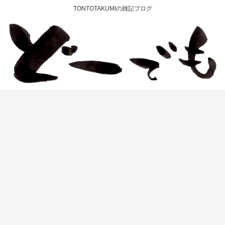
TONTOTAKUMIの雑記ブログ