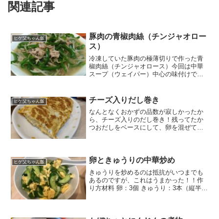
関連記事
豚肉の青椒肉絲（チンジャオロー
ヒゲ父ちゃん飯
ス）
冷凍していた豚肉の極薄切りで作った青
椒肉絲（チンジャオロース）今回は中華
スープ（ウェイパー）中心の味付けで、
ソースが白っぽくなるようにした。一緒
に作っていた小松菜の中華スープを少し
多めに作っておいて、すべての具材があ
チーズ入りだし巻き
ヒゲ父ちゃん飯
る程度炒まってきたら、ス...
なんとなくおかずの品数が寂しかったか
ら、チーズ入りのだし巻き！残ってたか
つおだしをベースにして、卵を混ぜて、
チーズを真ん中に入れて、焼いて巻い
て、焼いて巻いて。材料 たまご：5個 か
つおだし（顆粒）：スティックの半分 と
ろけるチーズ（チェダ...
卵ときゅうりの中華炒め
ヒゲ父ちゃん飯
きゅうりを炒めるのは抵抗がいつまでも
あるのですが、これはうまかった！！作
り方材料 卵：3個 きゅうり：3本（縦半分
に切ってから、斜め切り） 顆粒中華だ
し：ちょっとずつ 卵を割って良く混ぜた
ら、顆粒中華だしを少し入れて下味をつ