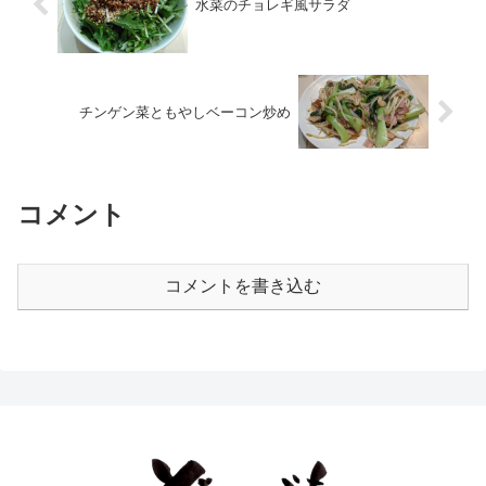
水菜のチョレギ風サラダ
チンゲン菜ともやしベーコン炒め
コメント
コメントを書き込む