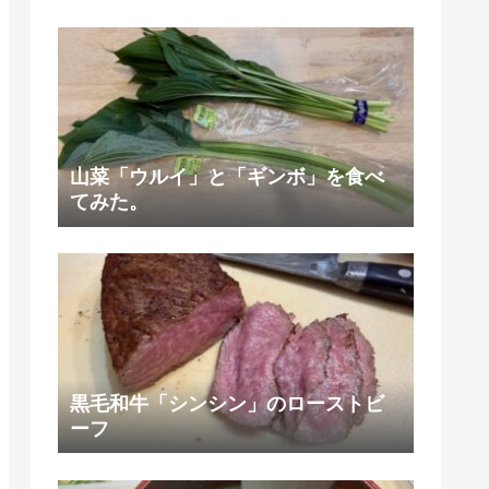
山菜「ウルイ」と「ギンボ」を食べ
てみた。
黒毛和牛「シンシン」のローストビ
ーフ