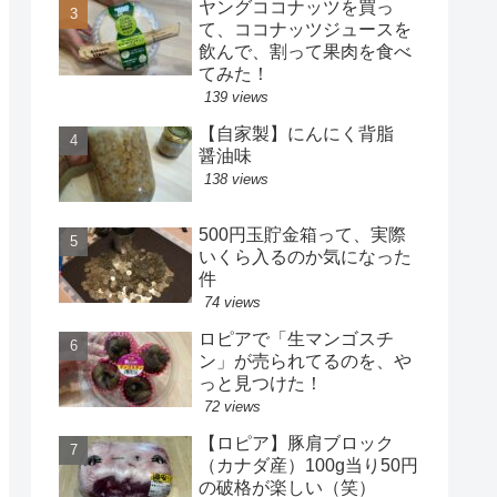
ヤングココナッツを買っ
て、ココナッツジュースを
飲んで、割って果肉を食べ
てみた！
139 views
【自家製】にんにく背脂
醤油味
138 views
500円玉貯金箱って、実際
いくら入るのか気になった
件
74 views
ロピアで「生マンゴスチ
ン」が売られてるのを、や
っと見つけた！
72 views
【ロピア】豚肩ブロック
（カナダ産）100g当り50円
の破格が楽しい（笑）