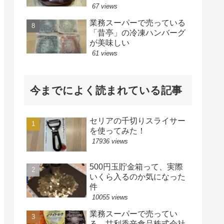
67 views
業務スーパーで売っている
「昔亭」の冷凍ハンバーグ
が美味しい
61 views
今までによく読まれている記事
セリアの千切りスライサー
を使ってみた！
17936 views
500円玉貯金箱って、実際
いくら入るのか気になった
件
10055 views
業務スーパーで売ってい
る、甘利香辛食品株式会社