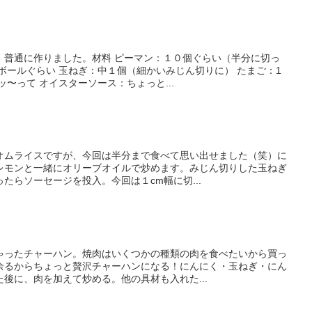
、普通に作りました。材料 ピーマン：１０個ぐらい（半分に切っ
ボールぐらい 玉ねぎ：中１個（細かいみじん切りに） たまご：1
〜って オイスターソース：ちょっと...
オムライスですが、今回は半分まで食べて思い出せました（笑）に
レモンと一緒にオリーブオイルで炒めます。みじん切りした玉ねぎ
たらソーセージを投入。今回は１cm幅に切...
ゃったチャーハン。焼肉はいくつかの種類の肉を食べたいから買っ
余るからちょっと贅沢チャーハンになる！にんにく・玉ねぎ・にん
後に、肉を加えて炒める。他の具材も入れた...