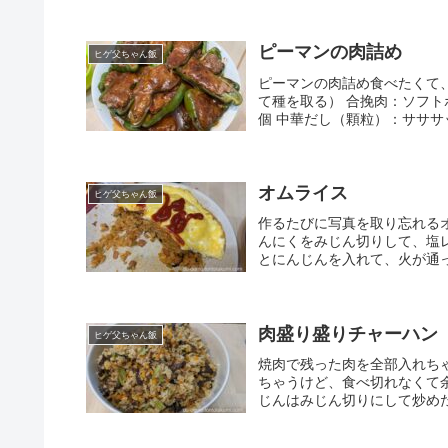
ピーマンの肉詰め
ヒゲ父ちゃん飯
ピーマンの肉詰め食べたくて
て種を取る） 合挽肉：ソフト
個 中華だし（顆粒）：サササッ
オムライス
ヒゲ父ちゃん飯
作るたびに写真を取り忘れる
んにくをみじん切りして、塩
とにんじんを入れて、火が通っ
肉盛り盛りチャーハン
ヒゲ父ちゃん飯
焼肉で残った肉を全部入れち
ちゃうけど、食べ切れなくて
じんはみじん切りにして炒めた