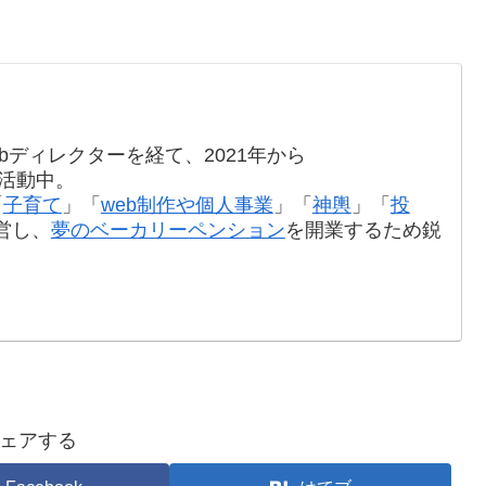
bディレクターを経て、2021年から
て活動中。
「
子育て
」「
web制作や個人事業
」「
神輿
」「
投
営し、
夢のベーカリーペンション
を開業するため鋭
ェアする