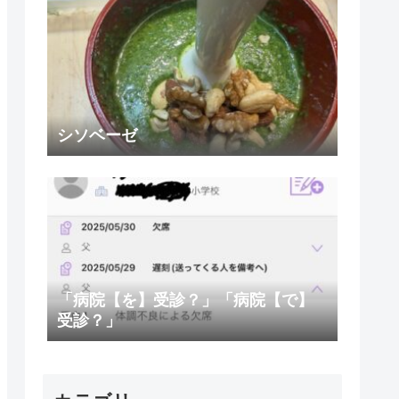
シソベーゼ
「病院【を】受診？」「病院【で】
受診？」