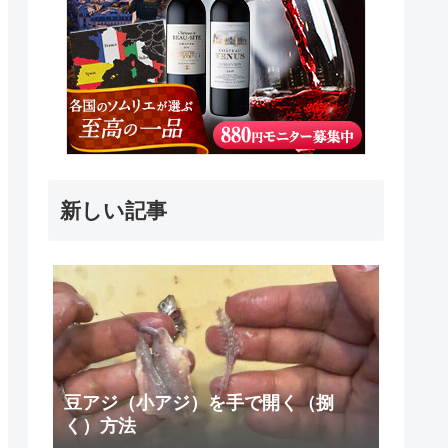
新しい記事
豆アジ（小アジ）を手で開く（捌
く）方法